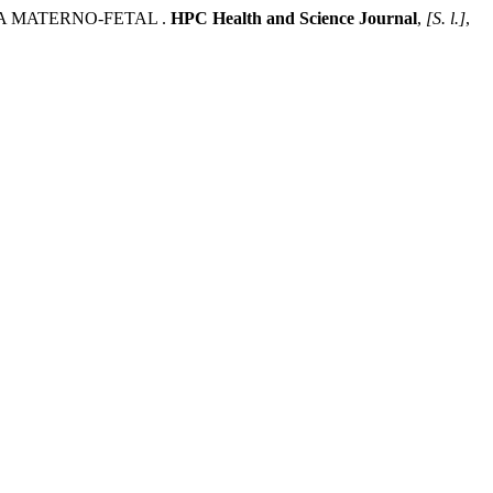
A MATERNO-FETAL .
HPC Health and Science Journal
,
[S. l.]
,